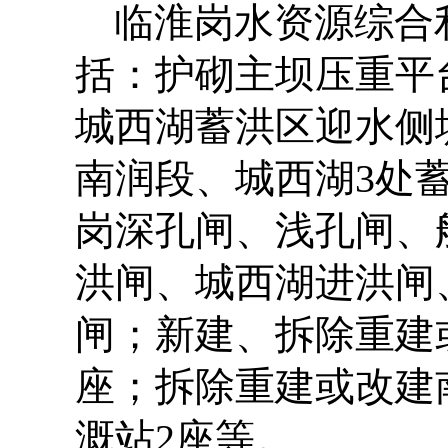
临淮岗水资源综合
括：护砌主坝压重平
城西湖蓄洪区迎水侧
南润段、城西湖
3
处
岗深孔闸、浅孔闸、
洪闸、城西湖进洪闸
闸；新建、拆除重建
座；拆除重建或改建
溉站
2
座等。