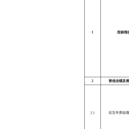
1
投标报
2
资信业绩及
近五年类似
2.1